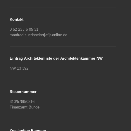
Kontakt
0 52 23 / 6 05 31
manfred.suedhoelter[at]t-online.de
Eintrag Architektenliste der Architektenkammer NW
NW 13 392
Steuernummer
310/5789/0316
Finanzamt Bünde
Zuständige Kammer