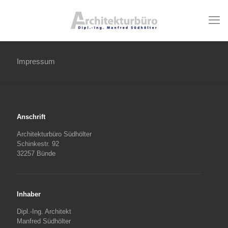
Impressum
Anschrift
Architekturbüro Südhölter
Schinkestr. 92
32257 Bünde
Inhaber
Dipl.-Ing. Architekt
Manfred Südhölter